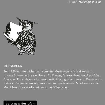
E-Mail
info@waldkauz.de
DER VERLAG
Seit 1990 veröffentlichen wir Noten für Musikunterricht und Konzert.
Unsere Schwerpunkte sind Noten für Klavier, Gitarre, Streicher, Blockflöte,
Chor- und Ensemblemusik sowie musikpädagogische Literatur. Da wir auch
kleine Auflagen herstellen, bieten wir Komponisten und Musikautoren die
Möglichkeit, ihre Werke bei uns zu veröffentlichen.
Vertrag widerrufen