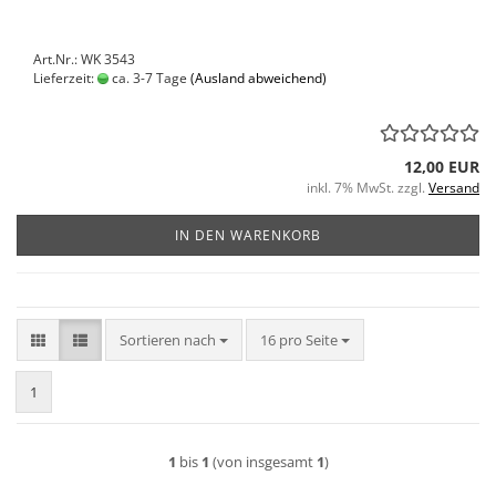
Art.Nr.: WK 3543
Lieferzeit:
ca. 3-7 Tage
(Ausland abweichend)
12,00 EUR
inkl. 7% MwSt. zzgl.
Versand
IN DEN WARENKORB
Sortieren nach
pro Seite
Sortieren nach
16 pro Seite
1
1
bis
1
(von insgesamt
1
)