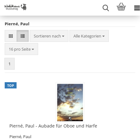
Pierné, Paul
Sortieren nach
Sortieren nach
Alle Kategorien
pro Seite
16 pro Seite
1
TOP
Pierné, Paul - Aubade für Oboe und Harfe
Pierné, Paul