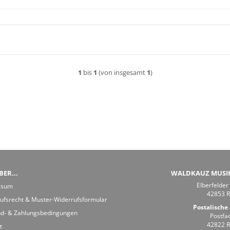
1
bis
1
(von insgesamt
1
)
ER...
WALDKAUZ MUSI
Elberfelder
ssum
42853 
ufsrecht & Muster-Widerrufsformular
Postalische 
d- & Zahlungsbedingungen
Postfa
42822 
t