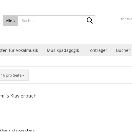
Suche...
Ihr W
Alle
ten für Vokalmusik
Musikpädagogik
Tonträger
Bücher
pro Seite
16 pro Seite
mil's Klavierbuch
(Ausland abweichend)