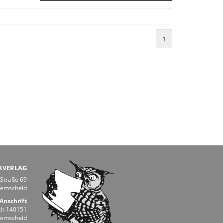
1
KVERLAG
 Straße 69
Remscheid
Anschrift
ch 140151
Remscheid