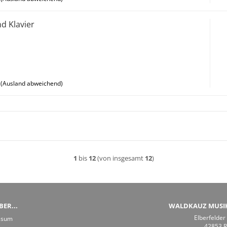
nd Klavier
(Ausland abweichend)
1
bis
12
(von insgesamt
12
)
ER...
WALDKAUZ MUSI
Elberfelder
ssum
42853 