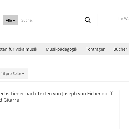
Suche...
Ihr W
Alle
ten für Vokalmusik
Musikpädagogik
Tonträger
Bücher
pro Seite
16 pro Seite
 Sechs Lieder nach Texten von Joseph von Eichendorff
d Gitarre