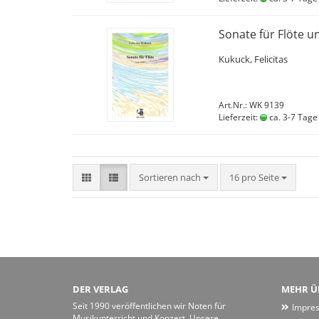
Sonate für Flöte u
Kukuck, Felicitas
Art.Nr.: WK 9139
Lieferzeit:
ca. 3-7 Tage
Sortieren nach
pro Seite
Sortieren nach
16 pro Seite
DER VERLAG
MEHR ÜB
Seit 1990 veröffentlichen wir Noten für
Impre
Musikunterricht und Konzert. Unsere