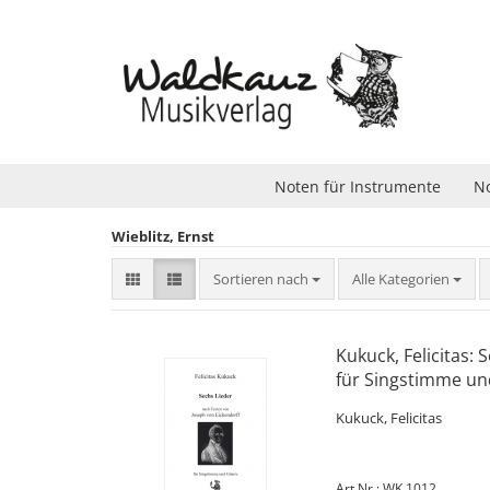
Noten für Instrumente
No
Wieblitz, Ernst
Sortieren nach
Sortieren nach
Alle Kategorien
Kukuck, Felicitas:
für Singstimme un
Kukuck, Felicitas
Art.Nr.: WK 1012