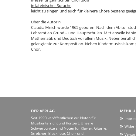
Messe für gemischten Chor SAM
in lateinischer Sprache,
leicht zu singen und auch für kleinere Chöre bestens geeig
Über die Autorin
Claudia Mnich wurde 1965 geboren. Nach dem Abitur studi
Lehramt an Grund – und Hauptschulen. Mittlerweile ist sie
Mathematik und Deutsch vor allem Musik. Nebenberuflich i
gelangte sie zur Komposition. Neben Kindermusicals kompo
Chor.
DER VERLAG
MEHR ÜB
Seit 1990 veröffentlichen wir Noten für
Impre
Musikunterricht und Konzert. Unsere
Widerr
Schwerpunkte sind Noten für Klavier, Gitarre,
Streicher, Blockflöte, Chor- und
Versan