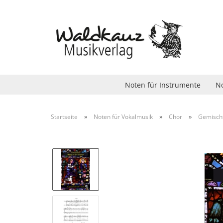
Noten für Instrumente
No
»
»
»
Startseite
Noten für Vokalmusik
Chor
Gemisch