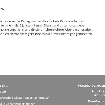
net
erte sie an der Pädagogischen Hochschule Karlsruhe für das
 seit mehr als 2 Jahrzehnten im Dienst und unterrichtet neben
st sie Organistin und dirigiert mehrere Chöre. Über die Chorarbeit
niert sie vor allem geistliche Musik für vierstimmigen gemischten
ER...
WALDKAUZ MUSI
Elberfelder
ssum
42853 
ufsrecht & Muster-Widerrufsformular
Postalische 
d- & Zahlungsbedingungen