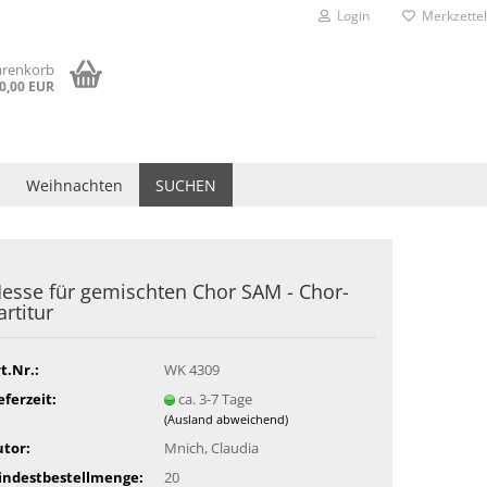
Login
Merkzettel
arenkorb
0,00 EUR
Weihnachten
SUCHEN
esse für gemischten Chor SAM - Chor-
artitur
t.Nr.:
WK 4309
eferzeit:
ca. 3-7 Tage
(Ausland abweichend)
tor:
Mnich, Claudia
indestbestellmenge:
20