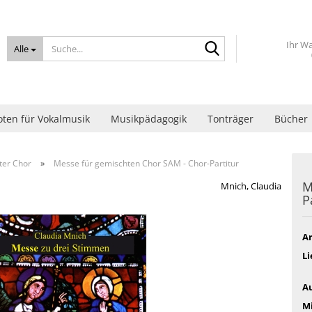
Suche...
Ihr W
Alle
ten für Vokalmusik
Musikpädagogik
Tonträger
Bücher
»
ter Chor
Messe für gemischten Chor SAM - Chor-Partitur
M
Mnich, Claudia
P
Ar
Li
Au
M