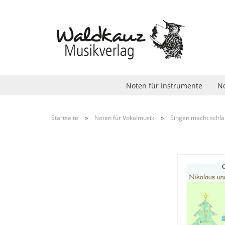
Noten für Instrumente
No
»
»
Startseite
Noten für Vokalmusik
Singen macht schla