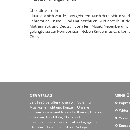
Eine Weihnachtsgeschichte
Über die Autorin
Claudia Mnich wurde 1965 geboren. Nach dem Abitur studi
Lehramt an Grund – und Hauptschulen. Mittlerweile ist sie
Mathematik und Deutsch vor allem Musik. Nebenberuflich i
gelangte sie zur Komposition. Neben Kindermusicals kompo
Chor.
DER VERLAG
MEHR ÜB
Seit 1990 veröffentlichen wir Noten für
Impre
Musikunterricht und Konzert. Unsere
Widerr
Schwerpunkte sind Noten für Klavier, Gitarre,
Streicher, Blockflöte, Chor- und
Versan
Ensemblemusik sowie musikpädagogische
Kontak
Literatur. Da wir auch kleine Auflagen