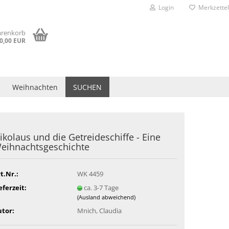
Login
Merkzettel
arenkorb
0,00 EUR
Weihnachten
SUCHEN
ikolaus und die Getreideschiffe - Eine
eihnachtsgeschichte
t.Nr.:
WK 4459
eferzeit:
ca. 3-7 Tage
(Ausland abweichend)
tor:
Mnich, Claudia