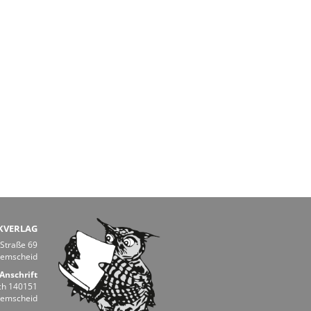
KVERLAG
 Straße 69
Remscheid
Anschrift
ch 140151
Remscheid