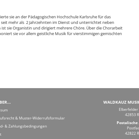
erte sie an der Pädagogischen Hochschule Karlsruhe für das
 seit mehr als 2 Jahrzehnten im Dienst und unterrichtet neben
st sie Organistin und dirigiert mehrere Chöre. Über die Chorarbeit
niert sie vor allem geistliche Musik für vierstimmigen gemischten
ER...
WALDKAUZ MUSI
Elberfelder
ssum
42853 
ufsrecht & Muster-Widerrufsformular
Postalische 
d- & Zahlungsbedingungen
Postfa
42822 
t