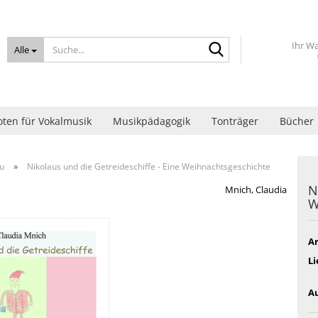
Suche...
Ihr W
Alle
ten für Vokalmusik
Musikpädagogik
Tonträger
Bücher
»
u
Nikolaus und die Getreideschiffe - Eine Weihnachtsgeschichte
N
Mnich, Claudia
W
Ar
Li
Au