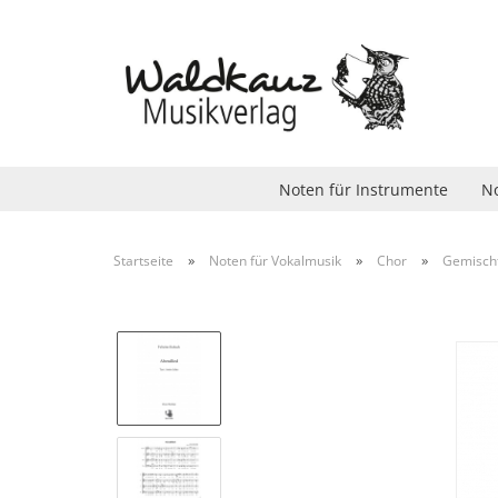
Noten für Instrumente
No
»
»
»
Startseite
Noten für Vokalmusik
Chor
Gemisch