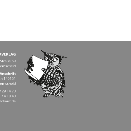
KVERLAG
 Straße 69
Remscheid
Anschrift
ch 140151
Remscheid
/ 29 14 70
 / 4 18 40
ldkauz.de