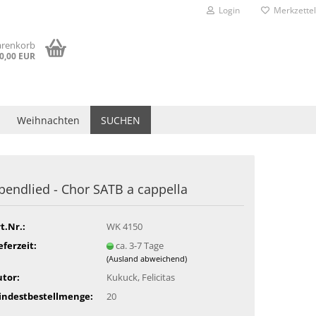
Login
Merkzettel
arenkorb
0,00 EUR
Weihnachten
SUCHEN
bendlied - Chor SATB a cappella
t.Nr.:
WK 4150
eferzeit:
ca. 3-7 Tage
(Ausland abweichend)
tor:
Kukuck, Felicitas
indestbestellmenge:
20