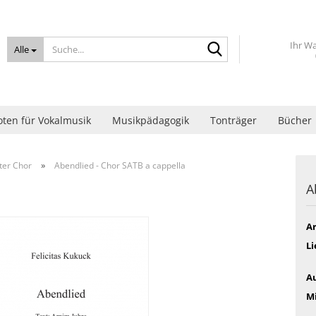
Suche...
Ihr W
Alle
ten für Vokalmusik
Musikpädagogik
Tonträger
Bücher
»
ter Chor
Abendlied - Chor SATB a cappella
A
Ar
Li
Au
M