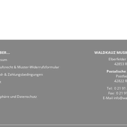
ER...
WALDKAUZ MUSI
Elberfelder
ssum
42853 
ufsrecht & Muster-Widerrufsformular
Postalische 
d- & Zahlungsbedingungen
Postfa
42822 
t
Tel:
0 21 91 
Fax: 0 21 91
sphäre und Datenschutz
E-Mail
info@wa