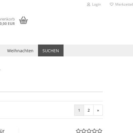
Login
Merkzettel
arenkorb
0,00 EUR
Weihnachten
SUCHEN
e
1
2
»
für