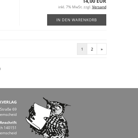
14,00 EUR
inkl. 7% MwSt. zzgl.
Versand
IN DEN WARENKORB
1
2
»
)
KVERLAG
 Straße 69
Remscheid
Anschrift
ch 140151
Remscheid