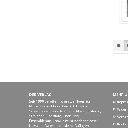
DER VERLAG
MEHR ÜB
Seit 1990 veröffentlichen wir Noten für
Impre
Musikunterricht und Konzert. Unsere
Widerr
Schwerpunkte sind Noten für Klavier, Gitarre,
Streicher, Blockflöte, Chor- und
Versan
Ensemblemusik sowie musikpädagogische
Kontak
Literatur. Da wir auch kleine Auflagen