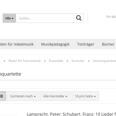
Suche...
Ihr W
Alle
ten für Vokalmusik
Musikpädagogik
Tonträger
Bücher
»
»
»
»
e
Noten für Instrumente
Ensemble
Streicher
Streichquartett
hquartette
Sortieren nach
pro Seite
Sortieren nach
Alle Hersteller
16 pro Seite
Lamprecht, Peter: Schubert, Franz: 10 Lieder 