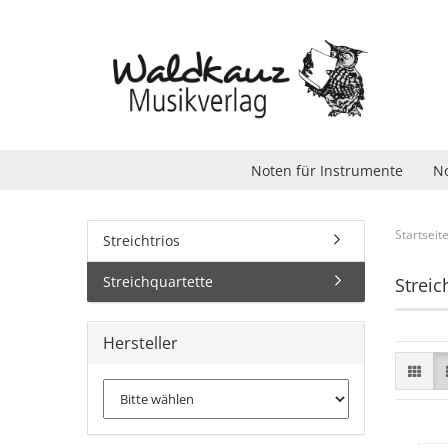
Noten für Instrumente
No
Startseit
Streichtrios
Streichquartette
Streic
Hersteller