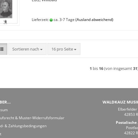
Lieferzeit:
ca. 3-7 Tage
(Ausland abweichend)
Sortieren nach
pro Seite
Sortieren nach
16 pro Seite
1
bis
16
(von insgesamt
31
ER...
WALDKAUZ MUSI
Elberfelder
ssum
42853 
ufsrecht & Muster-Widerrufsformular
Postalische 
d- & Zahlungsbedingungen
Postfa
42822 
t