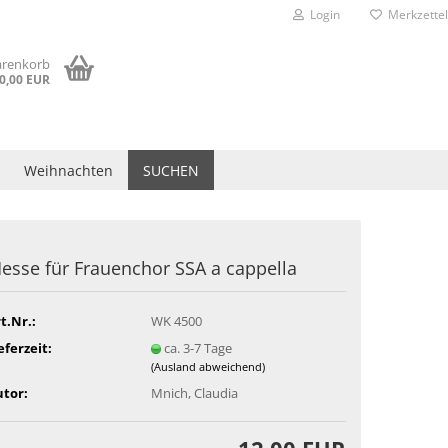
Login
Merkzettel
arenkorb
0,00 EUR
Weihnachten
SUCHEN
esse für Frauenchor SSA a cappella
t.Nr.:
WK 4500
eferzeit:
ca. 3-7 Tage
(Ausland abweichend)
tor:
Mnich, Claudia