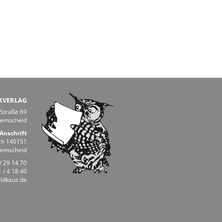
KVERLAG
 Straße 69
Remscheid
Anschrift
ch 140151
Remscheid
/ 29 14 70
 / 4 18 40
ldkauz.de