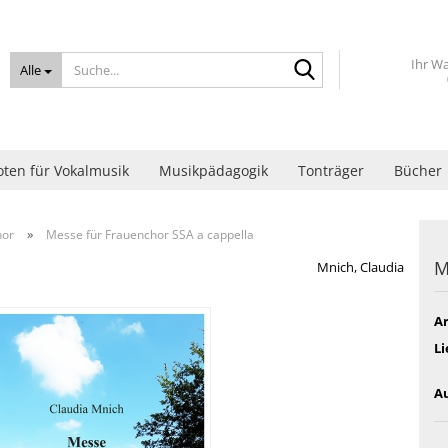
Suche...
Ihr W
Alle
ten für Vokalmusik
Musikpädagogik
Tonträger
Bücher
»
hor
Messe für Frauenchor SSA a cappella
M
Mnich, Claudia
Ar
Li
Au