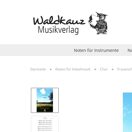
Noten für Instrumente
No
»
»
»
Startseite
Noten für Vokalmusik
Chor
Frauenc