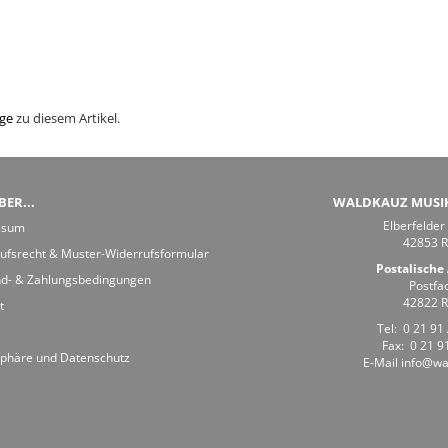
ge
zu diesem Artikel.
ER...
WALDKAUZ MUSI
Elberfelder
ssum
42853 
ufsrecht & Muster-Widerrufsformular
Postalische 
d- & Zahlungsbedingungen
Postfa
42822 
t
Tel:
0 21 91 
Fax: 0 21 91
sphäre und Datenschutz
E-Mail
info@wa