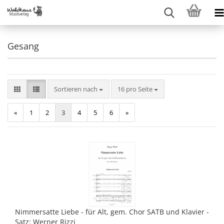
Gesang
Sortieren nach
pro Seite
Sortieren nach
16 pro Seite
«
1
2
3
4
5
6
»
Nimmersatte Liebe - für Alt, gem. Chor SATB und Klavier -
Satz: Werner Rizzi