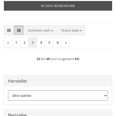
IN DEN WARENKORB
Sortieren nach
pro Seite
Sortieren nach
16 pro Seite
«
1
2
3
4
5
6
»
33
bis
48
(von insgesamt
84
)
Hersteller
Bestseller