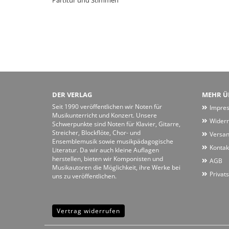
Partitur und Stimmen
DER VERLAG
MEHR ÜB
Seit 1990 veröffentlichen wir Noten für
Impre
Musikunterricht und Konzert. Unsere
Widerr
Schwerpunkte sind Noten für Klavier, Gitarre,
Streicher, Blockflöte, Chor- und
Versan
Ensemblemusik sowie musikpädagogische
Kontak
Literatur. Da wir auch kleine Auflagen
herstellen, bieten wir Komponisten und
AGB
Musikautoren die Möglichkeit, ihre Werke bei
Privat
uns zu veröffentlichen.
Vertrag widerrufen