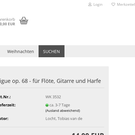
Login
Merkzettel
arenkorb
0,00 EUR
Weihnachten
SUCHEN
igue op. 68 - für Flöte, Gitarre und Harfe
t.Nr.:
WK 3532
eferzeit:
ca. 3-7 Tage
(Ausland abweichend)
tor:
Locht, Tobias van de