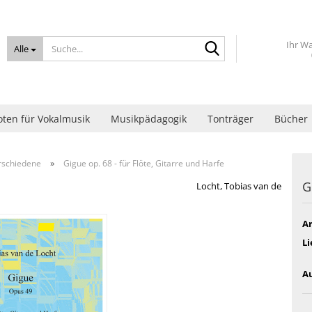
Suche...
Ihr W
Alle
ten für Vokalmusik
Musikpädagogik
Tonträger
Bücher
»
rschiedene
Gigue op. 68 - für Flöte, Gitarre und Harfe
G
Locht, Tobias van de
Ar
Li
Au