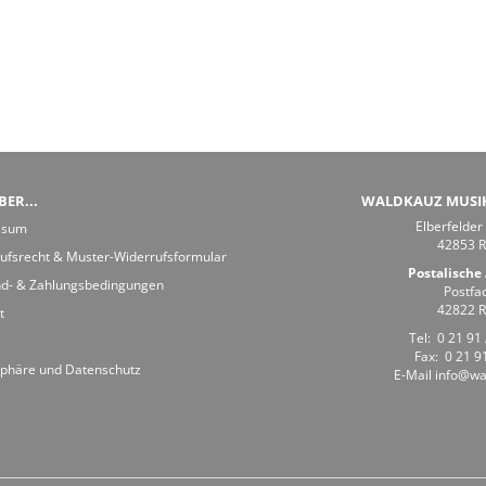
ER...
WALDKAUZ MUSI
Elberfelder
ssum
42853 
ufsrecht & Muster-Widerrufsformular
Postalische 
d- & Zahlungsbedingungen
Postfa
42822 
t
Tel:
0 21 91 
Fax: 0 21 91
sphäre und Datenschutz
E-Mail
info@wa