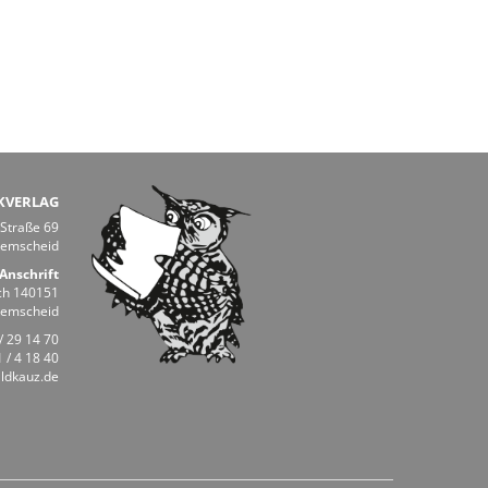
KVERLAG
 Straße 69
Remscheid
Anschrift
ch 140151
Remscheid
/ 29 14 70
 / 4 18 40
ldkauz.de