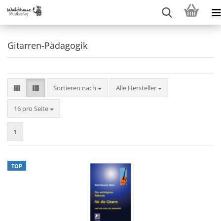
Gitarren-Pädagogik
Sortieren nach
Sortieren nach
Alle Hersteller
pro Seite
16 pro Seite
1
TOP