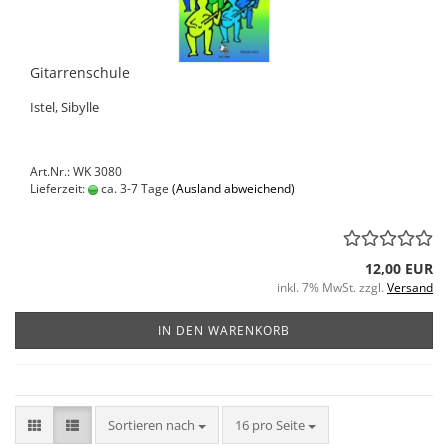
Gitarrenschule
Istel, Sibylle
Art.Nr.: WK 3080
Lieferzeit:
ca. 3-7 Tage
(Ausland abweichend)
12,00 EUR
inkl. 7% MwSt. zzgl.
Versand
IN DEN WARENKORB
Sortieren nach
pro Seite
Sortieren nach
16 pro Seite