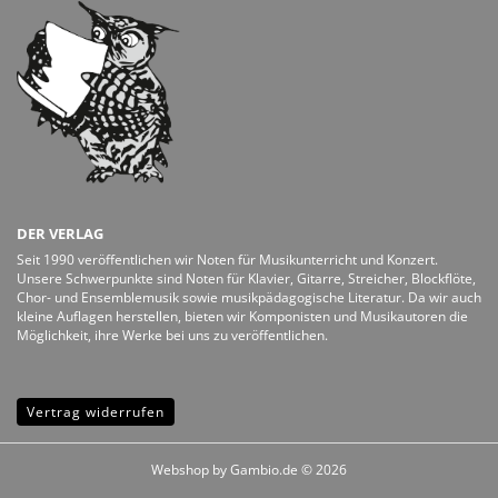
DER VERLAG
Seit 1990 veröffentlichen wir Noten für Musikunterricht und Konzert.
Unsere Schwerpunkte sind Noten für Klavier, Gitarre, Streicher, Blockflöte,
Chor- und Ensemblemusik sowie musikpädagogische Literatur. Da wir auch
kleine Auflagen herstellen, bieten wir Komponisten und Musikautoren die
Möglichkeit, ihre Werke bei uns zu veröffentlichen.
Vertrag widerrufen
Webshop
by Gambio.de © 2026