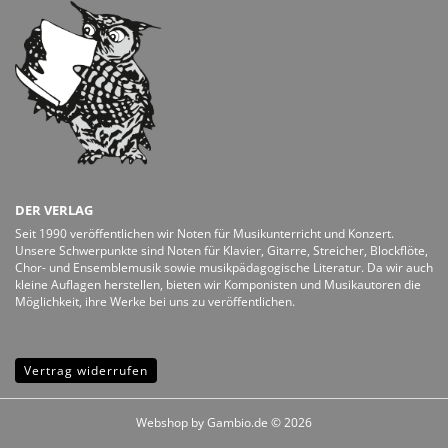
DER VERLAG
Seit 1990 veröffentlichen wir Noten für Musikunterricht und Konzert.
Unsere Schwerpunkte sind Noten für Klavier, Gitarre, Streicher, Blockflöte,
Chor- und Ensemblemusik sowie musikpädagogische Literatur. Da wir auch
kleine Auflagen herstellen, bieten wir Komponisten und Musikautoren die
Möglichkeit, ihre Werke bei uns zu veröffentlichen.
Vertrag widerrufen
Webshop
by Gambio.de © 2026