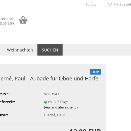
Login
Merkzettel
arenkorb
0,00 EUR
Weihnachten
SUCHEN
TOP
ierné, Paul - Aubade für Oboe und Harfe
t.Nr.:
WK 3543
eferzeit:
ca. 3-7 Tage
(Ausland abweichend)
tor:
Pierné, Paul