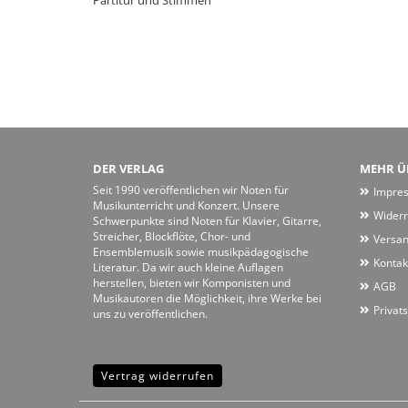
Partitur und Stimmen
DER VERLAG
MEHR ÜB
Seit 1990 veröffentlichen wir Noten für
Impre
Musikunterricht und Konzert. Unsere
Widerr
Schwerpunkte sind Noten für Klavier, Gitarre,
Streicher, Blockflöte, Chor- und
Versan
Ensemblemusik sowie musikpädagogische
Kontak
Literatur. Da wir auch kleine Auflagen
herstellen, bieten wir Komponisten und
AGB
Musikautoren die Möglichkeit, ihre Werke bei
Privat
uns zu veröffentlichen.
Vertrag widerrufen