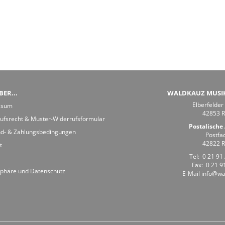
ER...
WALDKAUZ MUSI
Elberfelder
ssum
42853 
ufsrecht & Muster-Widerrufsformular
Postalische 
d- & Zahlungsbedingungen
Postfa
42822 
t
Tel:
0 21 91 
Fax: 0 21 91
sphäre und Datenschutz
E-Mail
info@wa