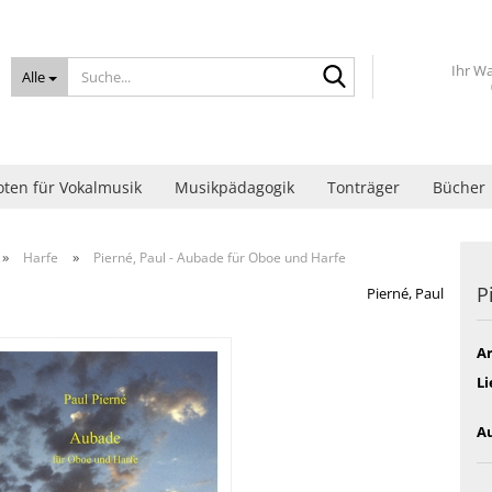
Suche...
Ihr W
Alle
ten für Vokalmusik
Musikpädagogik
Tonträger
Bücher
»
»
Harfe
Pierné, Paul - Aubade für Oboe und Harfe
P
Pierné, Paul
Ar
Li
Au