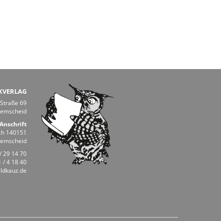
KVERLAG
 Straße 69
Remscheid
Anschrift
ch 140151
Remscheid
/ 29 14 70
 / 4 18 40
ldkauz.de