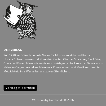
DER VERLAG
Seit 1990 veröffentlichen wir Noten für Musikunterricht und Konzert.
Unsere Schwerpunkte sind Noten für Klavier, Gitarre, Streicher, Blockflöte,
Chor- und Ensemblemusik sowie musikpädagogische Literatur. Da wir auch
kleine Auflagen herstellen, bieten wir Komponisten und Musikautoren die
Möglichkeit, ihre Werke bei uns zu veröffentlichen.
Vertrag widerrufen
Webshop
by Gambio.de © 2026