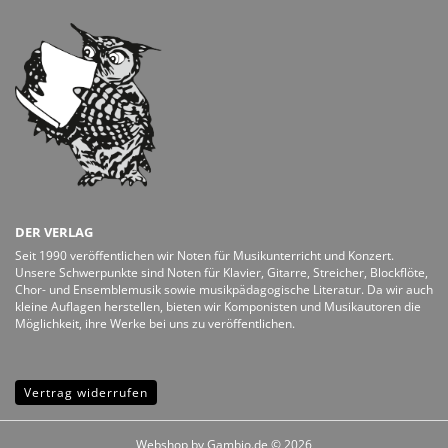
DER VERLAG
Seit 1990 veröffentlichen wir Noten für Musikunterricht und Konzert.
Unsere Schwerpunkte sind Noten für Klavier, Gitarre, Streicher, Blockflöte,
Chor- und Ensemblemusik sowie musikpädagogische Literatur. Da wir auch
kleine Auflagen herstellen, bieten wir Komponisten und Musikautoren die
Möglichkeit, ihre Werke bei uns zu veröffentlichen.
Vertrag widerrufen
Webshop
by Gambio.de © 2026