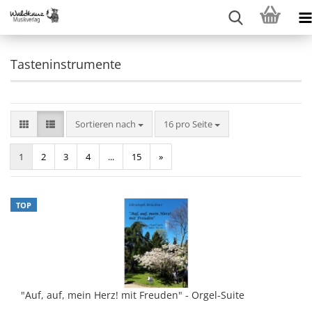
Tasteninstrumente
Sortieren nach
pro Seite
Sortieren nach
16 pro Seite
1
2
3
4
...
15
»
TOP
"Auf, auf, mein Herz! mit Freuden" - Orgel-Suite