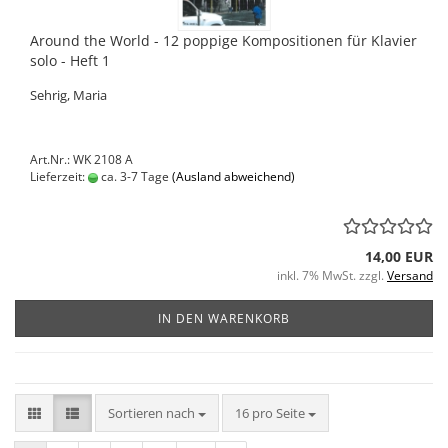
Around the World - 12 poppige Kompositionen für Klavier
solo - Heft 1
Sehrig, Maria
Art.Nr.: WK 2108 A
Lieferzeit:
ca. 3-7 Tage
(Ausland abweichend)
14,00 EUR
inkl. 7% MwSt. zzgl.
Versand
IN DEN WARENKORB
Sortieren nach
pro Seite
Sortieren nach
16 pro Seite