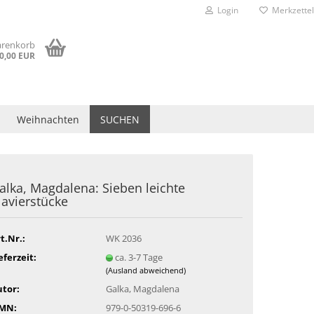
Login
Merkzettel
arenkorb
0,00 EUR
Weihnachten
SUCHEN
alka, Magdalena: Sieben leichte
lavierstücke
t.Nr.:
WK 2036
eferzeit:
ca. 3-7 Tage
(Ausland abweichend)
tor:
Galka, Magdalena
SMN:
979-0-50319-696-6