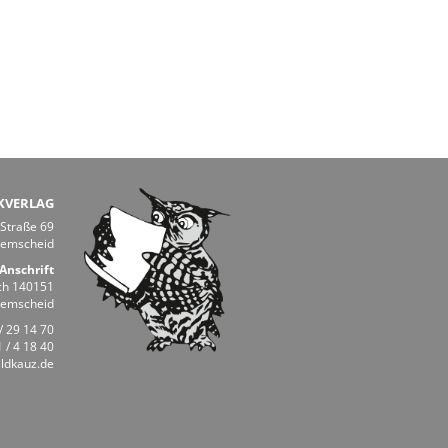
KVERLAG
 Straße 69
Remscheid
Anschrift
ch 140151
Remscheid
/ 29 14 70
 / 4 18 40
ldkauz.de