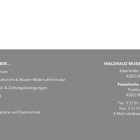
ER...
WALDKAUZ MUSI
Elberfelder
ssum
42853 
ufsrecht & Muster-Widerrufsformular
Postalische 
d- & Zahlungsbedingungen
Postfa
42822 
t
Tel:
0 21 91 
Fax: 0 21 91
sphäre und Datenschutz
E-Mail
info@wa