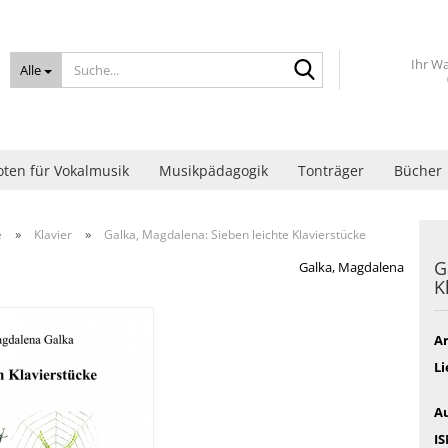
Suche...
Ihr W
Alle
ten für Vokalmusik
Musikpädagogik
Tonträger
Bücher
»
»
e
Klavier
Galka, Magdalena: Sieben leichte Klavierstücke
G
Galka, Magdalena
K
Ar
Li
Au
I