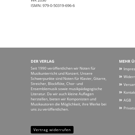
WK 2036
ISMN: 979-0-50319-696-6
DER VERLAG
MEHR ÜB
Seit 1990 veröffentlichen wir Noten für
Impre
Musikunterricht und Konzert. Unsere
Widerr
Schwerpunkte sind Noten für Klavier, Gitarre,
Streicher, Blockflöte, Chor- und
Versan
Ensemblemusik sowie musikpädagogische
Kontak
Literatur. Da wir auch kleine Auflagen
herstellen, bieten wir Komponisten und
AGB
Musikautoren die Möglichkeit, ihre Werke bei
Privat
uns zu veröffentlichen.
Vertrag widerrufen