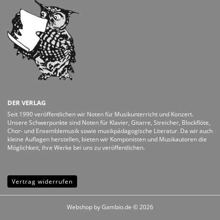
DER VERLAG
Seit 1990 veröffentlichen wir Noten für Musikunterricht und Konzert.
Unsere Schwerpunkte sind Noten für Klavier, Gitarre, Streicher, Blockflöte,
Chor- und Ensemblemusik sowie musikpädagogische Literatur. Da wir auch
kleine Auflagen herstellen, bieten wir Komponisten und Musikautoren die
Möglichkeit, ihre Werke bei uns zu veröffentlichen.
Vertrag widerrufen
Webshop
by Gambio.de © 2026