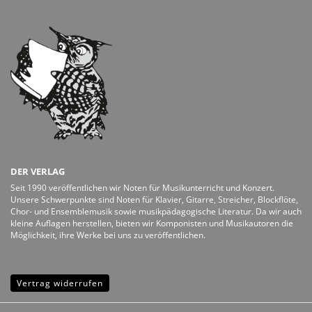
DER VERLAG
Seit 1990 veröffentlichen wir Noten für Musikunterricht und Konzert.
Unsere Schwerpunkte sind Noten für Klavier, Gitarre, Streicher, Blockflöte,
Chor- und Ensemblemusik sowie musikpädagogische Literatur. Da wir auch
kleine Auflagen herstellen, bieten wir Komponisten und Musikautoren die
Möglichkeit, ihre Werke bei uns zu veröffentlichen.
Vertrag widerrufen