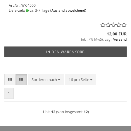
Art.Nr.: WK 4500
Lieferzeit:
ca. 3-7 Tage
(Ausland abweichend)
12,00 EUR
inkl. 7% MwSt. zzgl.
Versand
IN DEN WARENKORB
Sortieren nach
pro Seite
Sortieren nach
16 pro Seite
1
1
bis
12
(von insgesamt
12
)