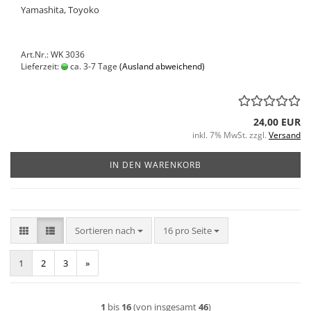
Yamashita, Toyoko
Art.Nr.: WK 3036
Lieferzeit:
ca. 3-7 Tage
(Ausland abweichend)
24,00 EUR
inkl. 7% MwSt. zzgl.
Versand
IN DEN WARENKORB
Sortieren nach
pro Seite
Sortieren nach
16 pro Seite
1
2
3
»
1
bis
16
(von insgesamt
46
)