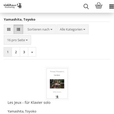
Yamashita, Toyoko
Sortieren nach
Sortieren nach
Alle Kategorien
pro Seite
16 pro Seite
1
2
3
»
Les Jeux - für Klavier solo
Yamashita, Toyoko