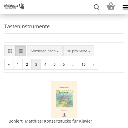
Tasteninstrumente
Sortieren nach
pro Seite
Sortieren nach
16 pro Seite
«
1
2
3
4
5
6
...
15
»
Böhlert, Matthias: Konzertstücke für Klavier