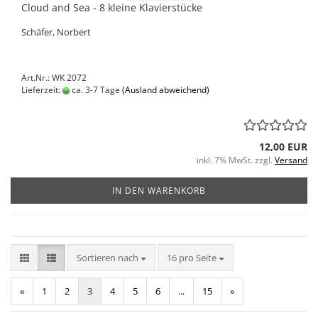
Cloud and Sea - 8 kleine Klavierstücke
Schäfer, Norbert
Art.Nr.: WK 2072
Lieferzeit:
ca. 3-7 Tage
(Ausland abweichend)
12,00 EUR
inkl. 7% MwSt. zzgl.
Versand
IN DEN WARENKORB
Sortieren nach
pro Seite
Sortieren nach
16 pro Seite
«
1
2
3
4
5
6
...
15
»