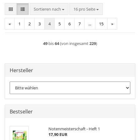
Sortieren nach
pro Seite
Sortieren nach
16 pro Seite
«
1
2
3
4
5
6
7
...
15
»
49
bis
64
(von insgesamt
229
)
Hersteller
Bestseller
Notenmeisterschaft - Heft 1
17,90 EUR