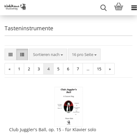
Tasteninstrumente
Sortieren nach
pro Seite
Sortieren nach
16 pro Seite
«
1
2
3
4
5
6
7
...
15
»
Club Juggler's Ball, op. 15 - für Klavier solo