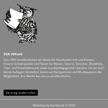
DER VERLAG
Seit 1990 veröffentlichen wir Noten für Musikunterricht und Konzert.
Unsere Schwerpunkte sind Noten für Klavier, Gitarre, Streicher, Blockflöte,
Chor- und Ensemblemusik sowie musikpädagogische Literatur. Da wir auch
kleine Auflagen herstellen, bieten wir Komponisten und Musikautoren die
Möglichkeit, ihre Werke bei uns zu veröffentlichen.
Vertrag widerrufen
Webshop
by Gambio.de © 2026