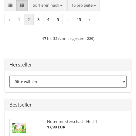
Sortieren nach
pro Seite
Sortieren nach
16 pro Seite
«
1
2
3
4
5
...
15
»
17
bis
32
(von insgesamt
229
)
Hersteller
Bestseller
Notenmeisterschaft - Heft 1
17,90 EUR