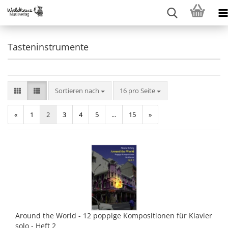
Tasteninstrumente
Sortieren nach
pro Seite
Sortieren nach
16 pro Seite
«
1
2
3
4
5
...
15
»
Around the World - 12 poppige Kompositionen für Klavier
solo - Heft 2