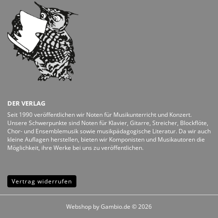
DER VERLAG
Seit 1990 veröffentlichen wir Noten für Musikunterricht und Konzert.
Unsere Schwerpunkte sind Noten für Klavier, Gitarre, Streicher, Blockflöte,
Chor- und Ensemblemusik sowie musikpädagogische Literatur. Da wir auch
kleine Auflagen herstellen, bieten wir Komponisten und Musikautoren die
Möglichkeit, ihre Werke bei uns zu veröffentlichen.
Vertrag widerrufen
Webshop
by Gambio.de © 2026